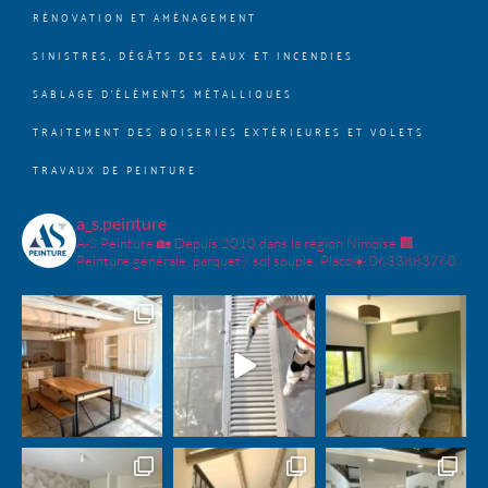
RÉNOVATION ET AMÉNAGEMENT
SINISTRES, DÉGÂTS DES EAUX ET INCENDIES
SABLAGE D’ÉLÉMENTS MÉTALLIQUES
TRAITEMENT DES BOISERIES EXTÉRIEURES ET VOLETS
TRAVAUX DE PEINTURE
a_s.peinture
A-S Peinture 🏡 Depuis 2010 dans la région Nîmoise 🏢
Peinture générale, parquet / sol souple, Placo☀️ 0633883760