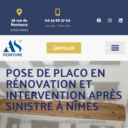
38 rue de
06 33 88 37 60
Montaury
lun-ven : 7h30-19h
30900 NÎMES
APPELER
POSE DE PLACO EN
RÉNOVATION ET
INTERVENTION APRÈS
SINISTRE À NÎMES
Une solution de restauration polyvalente